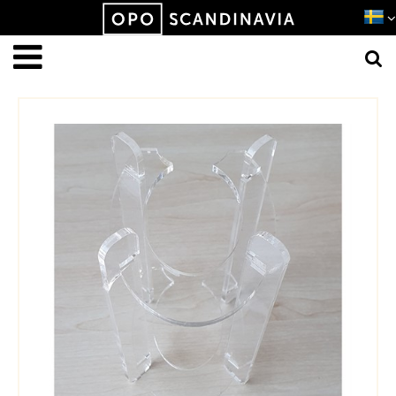
Produkten har lagts i din varukorg
VISA VARUKORGEN
TILL KASSAN