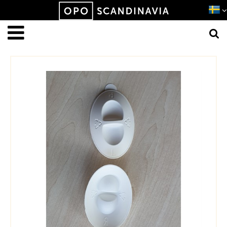
Produkten har lagts i din varukorg
VISA VARUKORGEN
TILL KASSAN