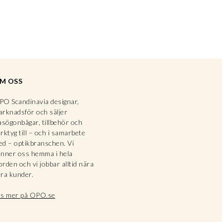
M OSS
O Scandinavia designar,
rknadsför och säljer
asögonbågar, tillbehör och
rktyg till – och i samarbete
d – optikbranschen. Vi
nner oss hemma i hela
rden och vi jobbar alltid nära
ra kunder.
äs mer på OPO.se