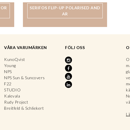
FOR
SERIFOS FLIP-UP POLARISED AND
AR
VÅRA VARUMÄRKEN
FÖLJ OSS
O
KunoQvist
OP
Young
ma
NPS
gl
NPS Sun & Suncovers
ve
F22
me
STUDIO
kä
Kalevala
No
Rudy Project
vå
Breitfeld & Schliekert
L