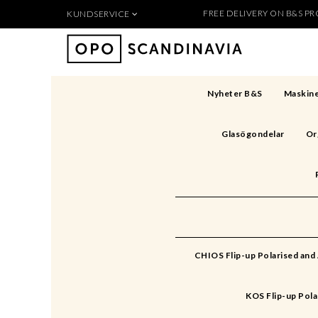
FREE DELIVERY ON B&S PRO
KUNDSERVICE
Produkten 
För nya kunder
Så handlar du
Köpvillkor
Nyheter B&S
Maskine
Kontakt
Säkerhet & Cookies
Glasögondelar
Or
Skapa konto
CHIOS Flip-up Polarised and
KOS Flip-up Pola