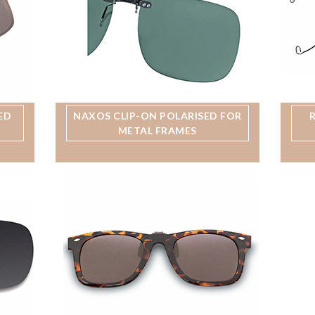
ED
NAXOS CLIP-ON POLARISED FOR
METAL FRAMES