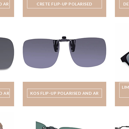
D AR
CRETE FLIP-UP POLARISED
DE
LI
D AR
KOS FLIP-UP POLARISED AND AR