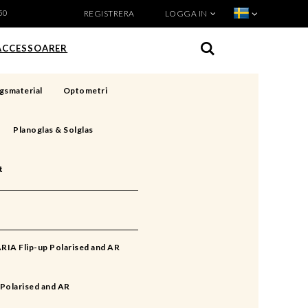
50
REGISTRERA
LOGGA IN
VISA VARUKORGEN
TILL KASSAN
ACCESSOARER
gsmaterial
Optometri
Planoglas & Solglas
t
RIA Flip-up Polarised and AR
Polarised and AR