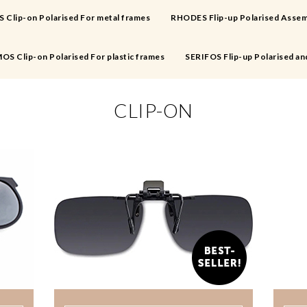
Clip-on Polarised For metal frames
RHODES Flip-up Polarised Assem
OS Clip-on Polarised For plastic frames
SERIFOS Flip-up Polarised an
CLIP-ON