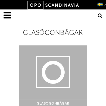
Produkten har lagts i din varukorg
VISA VARUKORGEN
TILL KASSAN
GLASÖGONBÅGAR
GLASÖGONBÅGAR