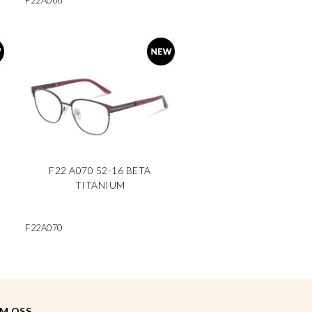
F22A066
F22 A070 52-16 BETA
TITANIUM
F22A070
M OSS