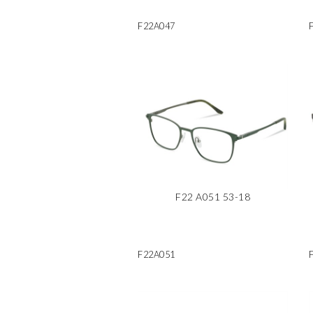
F22A047
F22 A051 53-18
F22A051