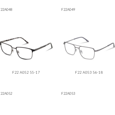
F22A048
F22A049
F22 A052 55-17
F22 A053 56-18
F22A052
F22A053