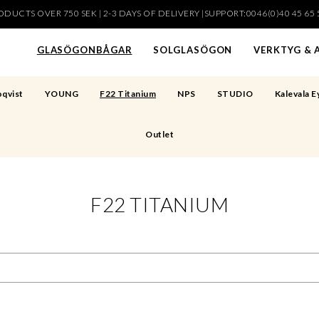
DUCTS OVER 750 SEK | 2-3 DAYS OF DELIVERY |SUPPORT:0046(0)40 45 65 
har lagts i din varukorg
GLASÖGONBÅGAR
SOLGLASÖGON
VERKTYG & 
qvist
YOUNG
F22 Titanium
NPS
STUDIO
Kalevala 
Outlet
F22 TITANIUM