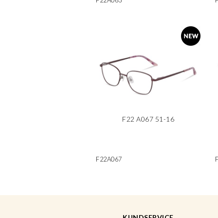
F22A063
F22 A067 51-16
F22A067
KUNDSERVICE