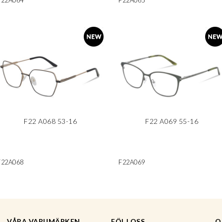
F22A064
F22A065
F22 A068 53-16
F22 A069 55-16
F22A068
F22A069
VÅRA VARUMÄRKEN
FÖLJ OSS
O