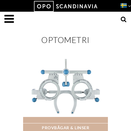
Produkten har lagts i din varukorg
VISA VARUKORGEN
TILL KASSAN
OPTOMETRI
PROVBÅGAR & LINSER