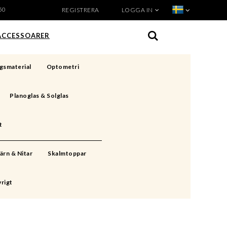
50
REGISTRERA
LOGGA IN
VISA VARUKORGEN
TILL KASSAN
ACCESSOARER
gsmaterial
Optometri
Planoglas & Solglas
t
ärn & Nitar
Skalmtoppar
rigt