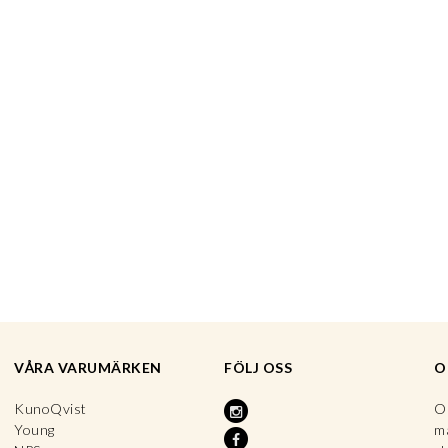
VÅRA VARUMÄRKEN
FÖLJ OSS
O
KunoQvist
OP
Young
ma