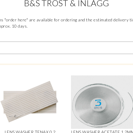
B&S TRÖST & INLÄGG
s "order here" are available for ordering and the estimated delivery t
pprox. 10 days.
LENS WASHER TENAX 0,2
LENS WASHER ACETATE 1,2M