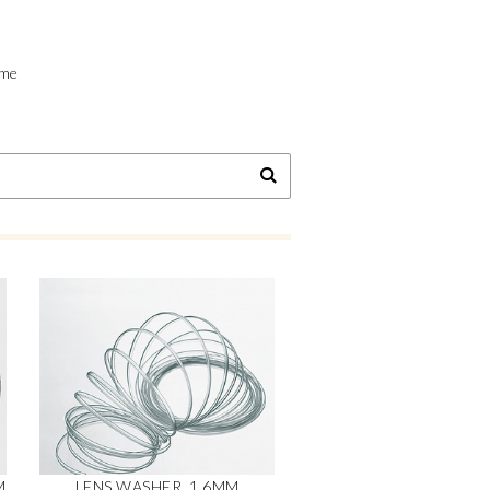
ime
M
LENS WASHER, 1,6MM