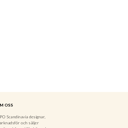
M OSS
O Scandinavia designar,
rknadsför och säljer