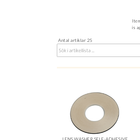
Item
is a
Antal artiklar
25
LENS WASHER SELF-ADHESIVE