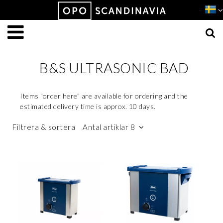
Produkten har lagts i din varukorg
VISA VARUKORGEN
TILL KASSAN
B&S ULTRASONIC BAD
Items "order here" are available for ordering and the
estimated delivery time is approx. 10 days.
Filtrera & sortera
Antal artiklar 8