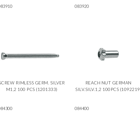
083910
083920
SCREW RIMLESS GERM. SILVER
REACH NUT GERMAN
M1,2 100 PCS (1201333)
SILV.SILV.1,2 100PCS (1092219
084300
084400