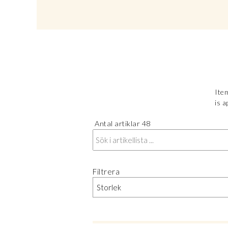
Item
is a
Antal artiklar
48
Filtrera