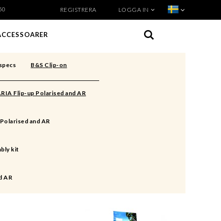
50
REGISTRERA
LOGGA IN
VISA VARUKORGEN
TILL KASSAN
ACCESSOARER
specs
B&S Clip-on
RIA Flip-up Polarised and AR
Polarised and AR
bly kit
d AR