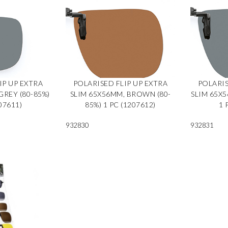
IP UP EXTRA
POLARISED FLIP UP EXTRA
POLARIS
GREY (80-85%)
SLIM 65X56MM, BROWN (80-
SLIM 65X5
07611)
85%) 1 PC (1207612)
1 
932830
932831