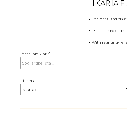
IKARIA F
• For metal and plast
• Durable and extra-
• With rear anti-refl
Antal artiklar
6
Filtrera