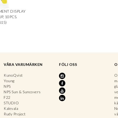
MENT DISPLAY
P, 10PCS.
615)
VÅRA VARUMÄRKEN
FÖLJ OSS
O
KunoQvist
OP
Young
ma
NPS
gl
NPS Sun & Suncovers
ve
F22
me
STUDIO
kä
Kalevala
No
Rudy Project
vå