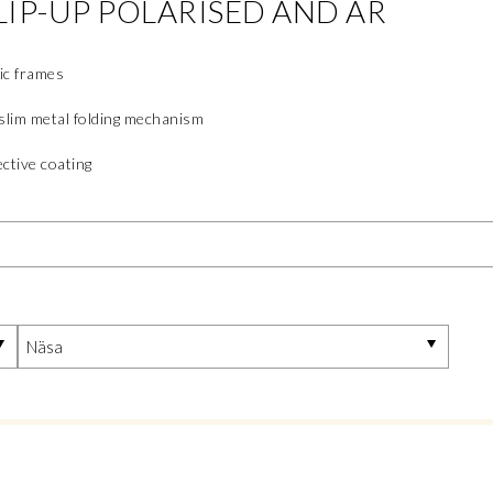
LIP-UP POLARISED AND AR
ic frames
slim metal folding mechanism
ective coating