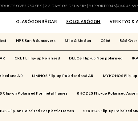
DUCTS OVER 750 SEK | 2-3 DAYS OF DELIVERY |SUPPORT:0046(0)40 45 65 
har lagts i din varukorg
GLASÖGONBÅGAR
SOLGLASÖGON
VERKTYG & 
ject
NPS Sun & Suncovers
Milo & Me Sun
Cébé
B&S Over
 AR
CRETE Flip-up Polarised
DELOS Flip-up Non polarised
IKA
rised and AR
LIMNOS Flip-up Polarised and AR
MYKONOS Flip-up 
Clip-on Polarised For metal frames
RHODES Flip-up Polarised Assem
OS Clip-on Polarised For plastic frames
SERIFOS Flip-up Polarised an