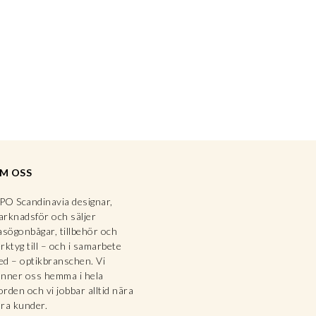
M OSS
O Scandinavia designar,
rknadsför och säljer
asögonbågar, tillbehör och
rktyg till – och i samarbete
d – optikbranschen. Vi
nner oss hemma i hela
rden och vi jobbar alltid nära
ra kunder.