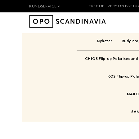
FREE DELIVERY ON B&S PRO
KUNDSERVICE
Produkten 
För nya kunder
Så handlar du
Köpvillkor
Nyheter
Rudy Pro
Kontakt
Säkerhet & Cookies
CHIOS Flip-up Polarised and
Skapa konto
KOS Flip-up Pola
NAXOS 
SAM