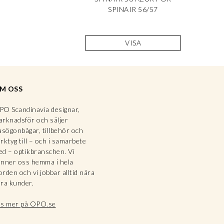
SPINAIR 56/57
VISA
M OSS
O Scandinavia designar,
rknadsför och säljer
asögonbågar, tillbehör och
rktyg till – och i samarbete
d – optikbranschen. Vi
nner oss hemma i hela
rden och vi jobbar alltid nära
ra kunder.
äs mer på OPO.se