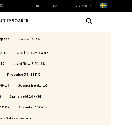
50
REGISTRERA
LOGGA IN
VISA VARUKORGEN
TILL KASSAN
ACCESSOARER
specs
B&S Clip-on
50-14
Cutline 139-13 RX
-17
Lightflow B 54-18
Propulse 75-11 RX
 58-14
Soundrise 61-16
8
Spinshield 147-14
-10 RX
Thunder 150-12
ses & Accessories