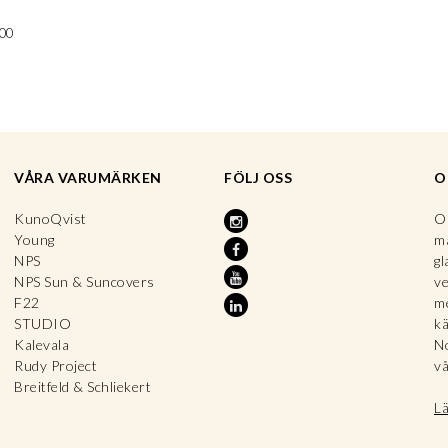
00
VÅRA VARUMÄRKEN
FÖLJ OSS
O
KunoQvist
OP
Young
ma
NPS
gl
NPS Sun & Suncovers
ve
F22
me
STUDIO
kä
Kalevala
No
Rudy Project
vå
Breitfeld & Schliekert
L