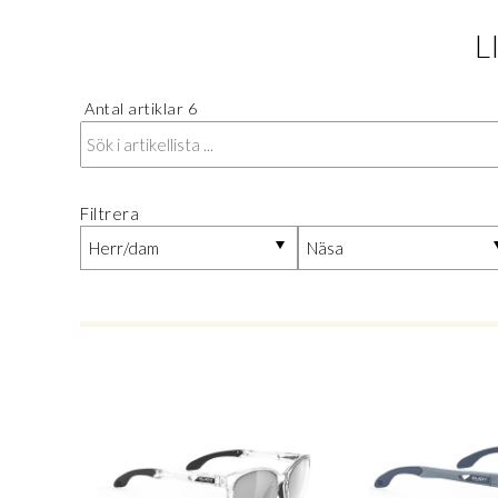
L
Antal artiklar
6
Filtrera