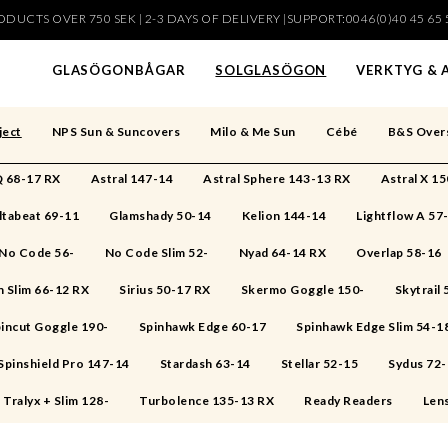
DUCTS OVER 750 SEK | 2-3 DAYS OF DELIVERY |SUPPORT:0046(0)40 45 65 
har lagts i din varukorg
GLASÖGONBÅGAR
SOLGLASÖGON
VERKTYG & 
ject
NPS Sun & Suncovers
Milo & Me Sun
Cébé
B&S Over
 68-17 RX
Astral 147-14
Astral Sphere 143-13 RX
Astral X 1
ltabeat 69-11
Glamshady 50-14
Kelion 144-14
Lightflow A 57
No Code 56-
No Code Slim 52-
Nyad 64-14 RX
Overlap 58-16
 Slim 66-12 RX
Sirius 50-17 RX
Skermo Goggle 150-
Skytrail
incut Goggle 190-
Spinhawk Edge 60-17
Spinhawk Edge Slim 54-1
Spinshield Pro 147-14
Stardash 63-14
Stellar 52-15
Sydus 72
Tralyx + Slim 128-
Turbolence 135-13 RX
Ready Readers
Len