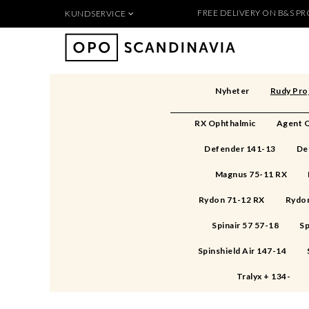
FREE DELIVERY ON B&S PRO
KUNDSERVICE
Produkten 
För nya kunder
Så handlar du
Köpvillkor
Nyheter
Rudy Pro
Kontakt
Säkerhet & Cookies
RX Ophthalmic
Agent Q
Skapa konto
Defender 141-13
De
Magnus 75-11 RX
Rydon 71-12 RX
Rydon
Spinair 57 57-18
Sp
Spinshield Air 147-14
Tralyx + 134-