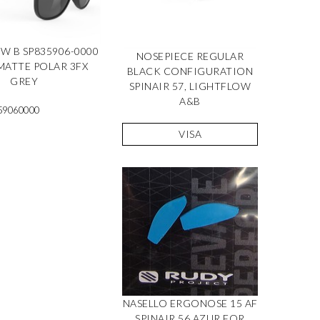
W B SP835906-0000
NOSEPIECE REGULAR
MATTE POLAR 3FX
BLACK CONFIGURATION
GREY
SPINAIR 57, LIGHTFLOW
A&B
59060000
VISA
NASELLO ERGONOSE 15 AF
SPINAIR 56 AZUR FOR